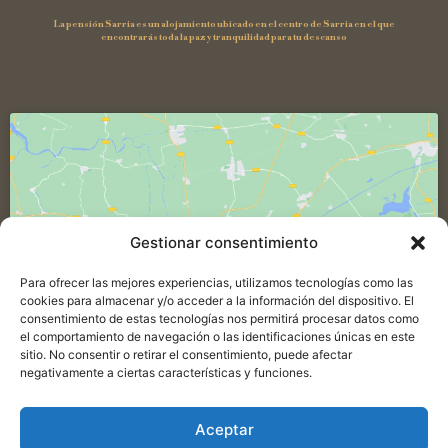
La pensión Sarria es un alojamiento ubicado en el centro de Sarria en el que
encontrarás toda la paz y tranquilidad para tu descanso
Gestionar consentimiento
Haz clic para aceptar cookies de
marketing y permitir este contenido
Para ofrecer las mejores experiencias, utilizamos tecnologías como las
cookies para almacenar y/o acceder a la información del dispositivo. El
consentimiento de estas tecnologías nos permitirá procesar datos como
el comportamiento de navegación o las identificaciones únicas en este
sitio. No consentir o retirar el consentimiento, puede afectar
negativamente a ciertas características y funciones.
Aceptar